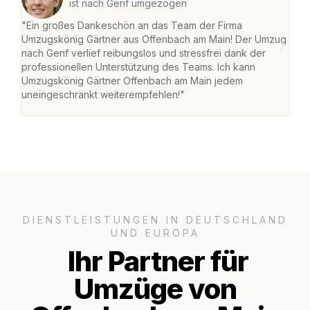
ist nach Genf umgezogen
"Ein großes Dankeschön an das Team der Firma
"Di
Umzugskönig Gärtner aus Offenbach am Main! Der Umzug
am 
nach Genf verlief reibungslos und stressfrei dank der
Amst
professionellen Unterstützung des Teams. Ich kann
effi
Umzugskönig Gärtner Offenbach am Main jedem
alle
uneingeschränkt weiterempfehlen!"
für 
DIENSTLEISTUNGEN IN DEUTSCHLAND
UND EUROPA
Ihr Partner für
Umzüge von