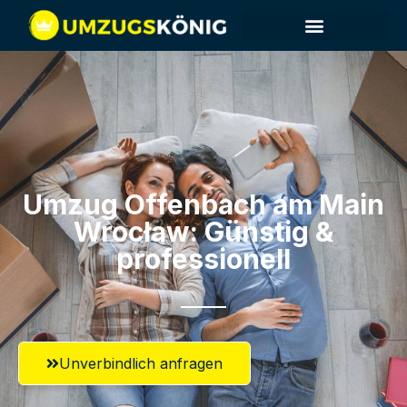
Umzug Offenbach am Main​
Wrocław: Günstig &
professionell​
Unverbindlich anfragen