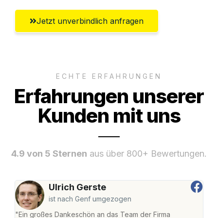
Jetzt unverbindlich anfragen
ECHTE ERFAHRUNGEN
Erfahrungen unserer
Kunden mit uns
4.9 von 5 Sternen
aus über 800+ Bewertungen.
Ulrich Gerste
ist nach Genf umgezogen
"Ein großes Dankeschön an das Team der Firma
"Di