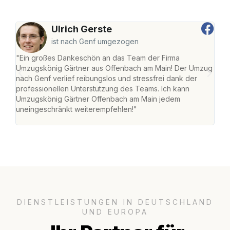
Ulrich Gerste
ist nach Genf umgezogen
"Ein großes Dankeschön an das Team der Firma
"Di
Umzugskönig Gärtner aus Offenbach am Main! Der Umzug
am 
nach Genf verlief reibungslos und stressfrei dank der
Amst
professionellen Unterstützung des Teams. Ich kann
effi
Umzugskönig Gärtner Offenbach am Main jedem
alle
uneingeschränkt weiterempfehlen!"
für 
DIENSTLEISTUNGEN IN DEUTSCHLAND
UND EUROPA