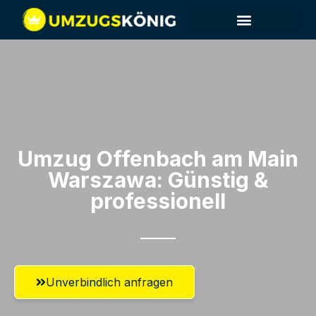
Umzug Offenbach am Main​
Warszawa: Günstig &
professionell​
Unverbindlich anfragen