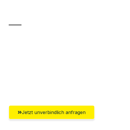
Ihr Umzug oder
Transport
Sparen Sie bis zu 100€ bei Anfrage
Abwicklung innerhalb von 24 Stunden
Versichert bis zu 7.500€
Ggf. komplette Zollabwicklung inklusive
Umfassender Kundensupport aus
Offenbach am Main
Jetzt unverbindlich anfragen