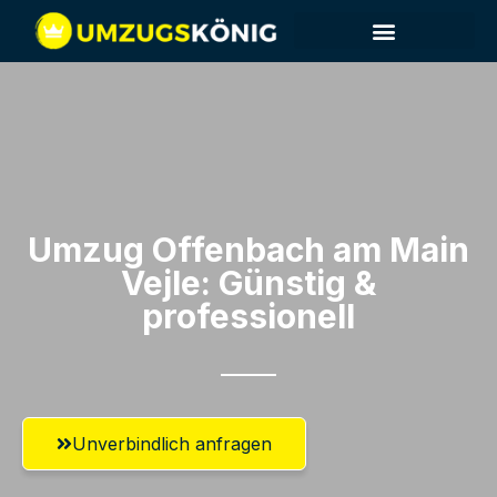
Umzug Offenbach am Main​
Vejle: Günstig &
professionell​
Unverbindlich anfragen