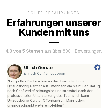
ECHTE ERFAHRUNGEN
Erfahrungen unserer
Kunden mit uns
4.9 von 5 Sternen
aus über 800+ Bewertungen.
Ulrich Gerste
ist nach Genf umgezogen
"Ein großes Dankeschön an das Team der Firma
"Di
Umzugskönig Gärtner aus Offenbach am Main! Der Umzug
am 
nach Genf verlief reibungslos und stressfrei dank der
Amst
professionellen Unterstützung des Teams. Ich kann
effi
Umzugskönig Gärtner Offenbach am Main jedem
alle
uneingeschränkt weiterempfehlen!"
für 