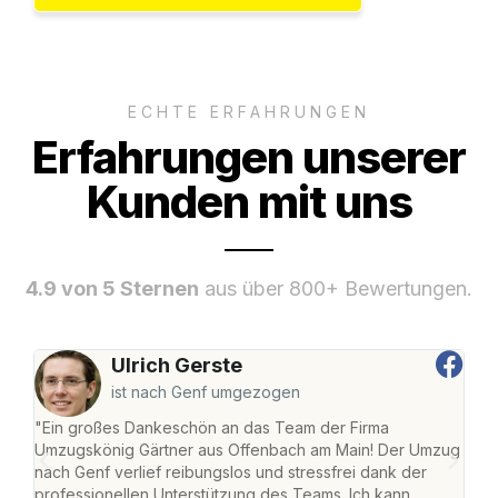
ECHTE ERFAHRUNGEN
Erfahrungen unserer
Kunden mit uns
4.9 von 5 Sternen
aus über 800+ Bewertungen.
Ulrich Gerste
ist nach Genf umgezogen
"Ein großes Dankeschön an das Team der Firma
"Di
Umzugskönig Gärtner aus Offenbach am Main! Der Umzug
am 
nach Genf verlief reibungslos und stressfrei dank der
Amst
professionellen Unterstützung des Teams. Ich kann
effi