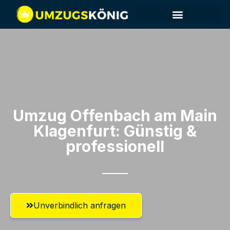
Umzug Offenbach am Main​
Klagenfurt: Günstig &
professionell​
Unverbindlich anfragen