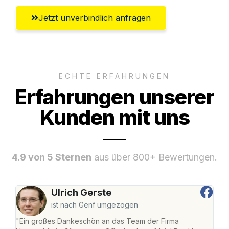
Jetzt unverbindlich anfragen
ECHTE ERFAHRUNGEN
Erfahrungen unserer
Kunden mit uns
4.9 von 5 Sternen
aus über 800+ Bewertungen.
Ulrich Gerste
ist nach Genf umgezogen
"Ein großes Dankeschön an das Team der Firma
"Di