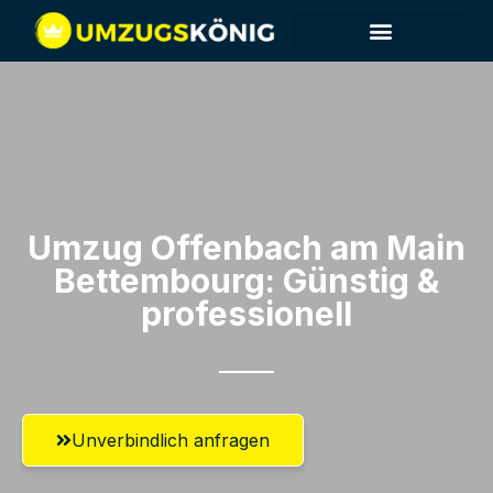
Umzug Offenbach am Main​
Bettembourg: Günstig &
professionell​
Unverbindlich anfragen