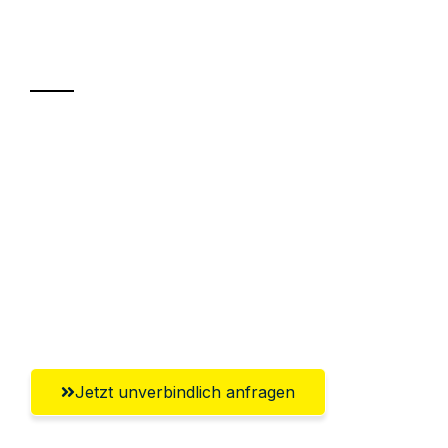
Ihr Umzug oder
Transport
Sparen Sie bis zu 100€ bei Anfrage
Abwicklung innerhalb von 24 Stunden
Versichert bis zu 7.500€
Ggf. komplette Zollabwicklung inklusive
Umfassender Kundensupport aus
Offenbach am Main
Jetzt unverbindlich anfragen