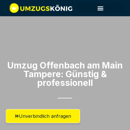
Umzug Offenbach am Main​
Tampere: Günstig &
professionell​
Unverbindlich anfragen