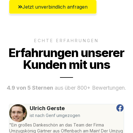
Jetzt unverbindlich anfragen
ECHTE ERFAHRUNGEN
Erfahrungen unserer
Kunden mit uns
4.9 von 5 Sternen
aus über 800+ Bewertungen.
Ulrich Gerste
ist nach Genf umgezogen
"Ein großes Dankeschön an das Team der Firma
"Di
Umzugskönig Gärtner aus Offenbach am Main! Der Umzug
am 